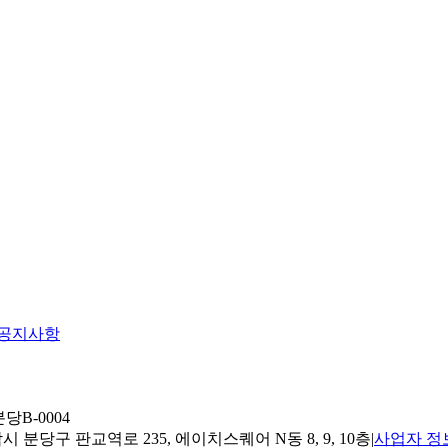
공지사항
당B-0004
 분당구 판교역로 235, 에이치스퀘어 N동 8, 9, 10층
|
사업자 정