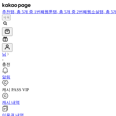
추천
탭,
총 5개 중 1번째
웹툰
탭,
총 5개 중 2번째
웹소설
탭,
총 5
님
-
충전
알림
캐시 PASS VIP
캐시 내역
이용권 내역