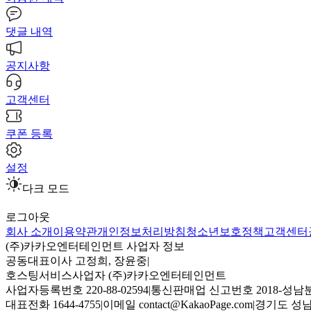
댓글 내역
공지사항
고객센터
쿠폰 등록
설정
다크 모드
로그아웃
회사 소개
이용약관
개인정보처리방침
청소년보호정책
고객센터
(주)카카오엔터테인먼트 사업자 정보
공동대표이사 고정희, 장윤중
|
호스팅서비스사업자 (주)카카오엔터테인먼트
사업자등록번호 220-88-02594
|
통신판매업 신고번호 2018-성남분
대표전화 1644-4755
|
이메일 contact@KakaoPage.com
|
경기도 성남시