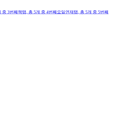
개 중 3번째
책
탭,
총 5개 중 4번째
요일연재
탭,
총 5개 중 5번째