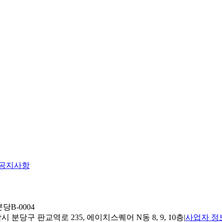
공지사항
당B-0004
 분당구 판교역로 235, 에이치스퀘어 N동 8, 9, 10층
|
사업자 정