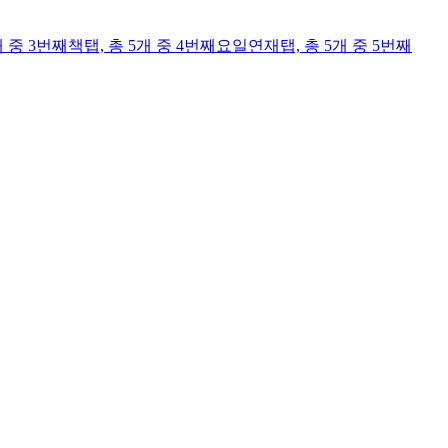
개 중 3번째
책
탭,
총 5개 중 4번째
요일연재
탭,
총 5개 중 5번째