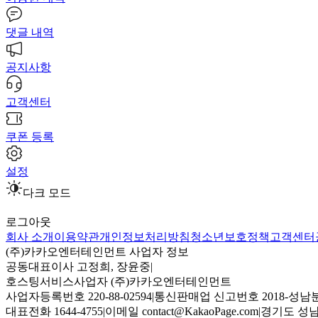
댓글 내역
공지사항
고객센터
쿠폰 등록
설정
다크 모드
로그아웃
회사 소개
이용약관
개인정보처리방침
청소년보호정책
고객센터
(주)카카오엔터테인먼트 사업자 정보
공동대표이사 고정희, 장윤중
|
호스팅서비스사업자 (주)카카오엔터테인먼트
사업자등록번호 220-88-02594
|
통신판매업 신고번호 2018-성남분
대표전화 1644-4755
|
이메일 contact@KakaoPage.com
|
경기도 성남시