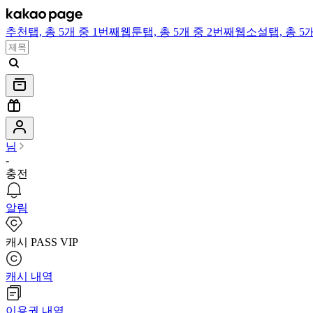
추천
탭,
총 5개 중 1번째
웹툰
탭,
총 5개 중 2번째
웹소설
탭,
총 5
님
-
충전
알림
캐시 PASS VIP
캐시 내역
이용권 내역