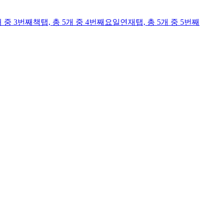
개 중 3번째
책
탭,
총 5개 중 4번째
요일연재
탭,
총 5개 중 5번째