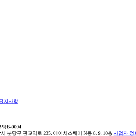
공지사항
당B-0004
 분당구 판교역로 235, 에이치스퀘어 N동 8, 9, 10층
|
사업자 정