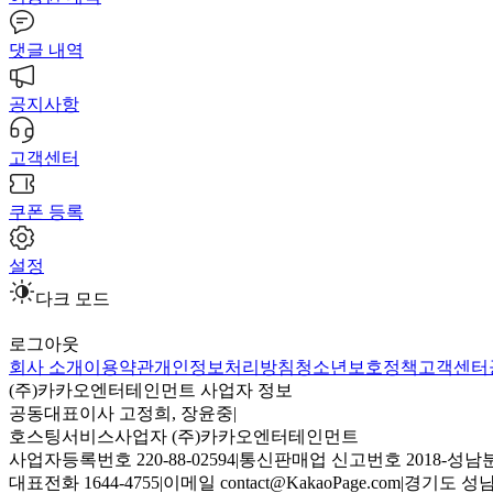
댓글 내역
공지사항
고객센터
쿠폰 등록
설정
다크 모드
로그아웃
회사 소개
이용약관
개인정보처리방침
청소년보호정책
고객센터
(주)카카오엔터테인먼트 사업자 정보
공동대표이사 고정희, 장윤중
|
호스팅서비스사업자 (주)카카오엔터테인먼트
사업자등록번호 220-88-02594
|
통신판매업 신고번호 2018-성남분
대표전화 1644-4755
|
이메일 contact@KakaoPage.com
|
경기도 성남시