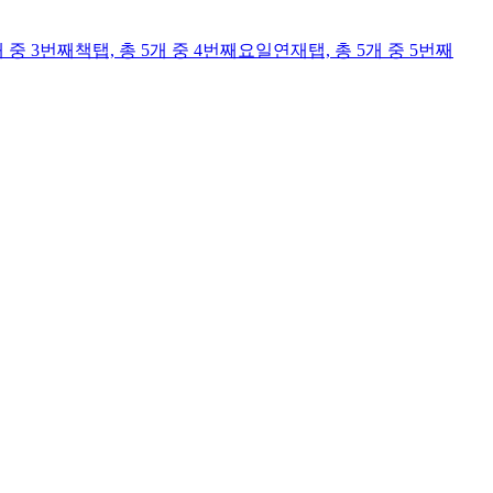
개 중 3번째
책
탭,
총 5개 중 4번째
요일연재
탭,
총 5개 중 5번째