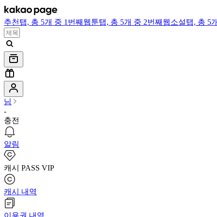
추천
탭,
총 5개 중 1번째
웹툰
탭,
총 5개 중 2번째
웹소설
탭,
총 5
님
-
충전
알림
캐시 PASS VIP
캐시 내역
이용권 내역