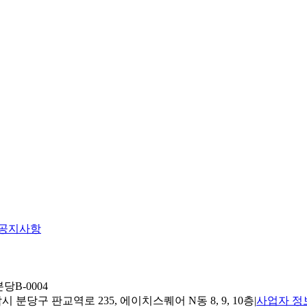
공지사항
당B-0004
 분당구 판교역로 235, 에이치스퀘어 N동 8, 9, 10층
|
사업자 정