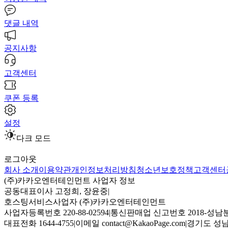
댓글 내역
공지사항
고객센터
쿠폰 등록
설정
다크 모드
로그아웃
회사 소개
이용약관
개인정보처리방침
청소년보호정책
고객센터
(주)카카오엔터테인먼트 사업자 정보
공동대표이사 고정희, 장윤중
|
호스팅서비스사업자 (주)카카오엔터테인먼트
사업자등록번호 220-88-02594
|
통신판매업 신고번호 2018-성남분
대표전화 1644-4755
|
이메일 contact@KakaoPage.com
|
경기도 성남시