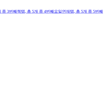
개 중 3번째
책
탭,
총 5개 중 4번째
요일연재
탭,
총 5개 중 5번째