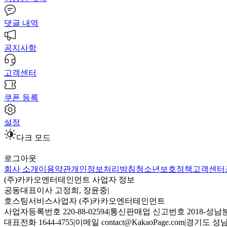
댓글 내역
공지사항
고객센터
쿠폰 등록
설정
다크 모드
로그아웃
회사 소개
이용약관
개인정보처리방침
청소년보호정책
고객센터
(주)카카오엔터테인먼트 사업자 정보
공동대표이사 고정희, 장윤중
|
호스팅서비스사업자 (주)카카오엔터테인먼트
사업자등록번호 220-88-02594
|
통신판매업 신고번호 2018-성남분
대표전화 1644-4755
|
이메일 contact@KakaoPage.com
|
경기도 성남시