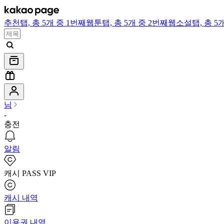
추천
탭,
총 5개 중 1번째
웹툰
탭,
총 5개 중 2번째
웹소설
탭,
총 5
님
-
충전
알림
캐시 PASS VIP
캐시 내역
이용권 내역