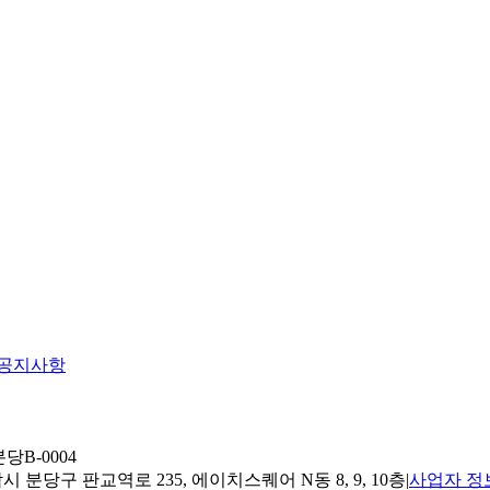
공지사항
당B-0004
 분당구 판교역로 235, 에이치스퀘어 N동 8, 9, 10층
|
사업자 정