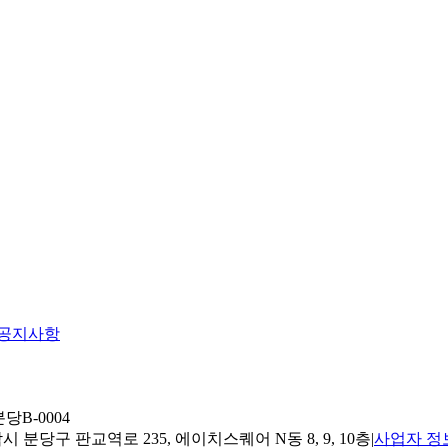
공지사항
당B-0004
 분당구 판교역로 235, 에이치스퀘어 N동 8, 9, 10층
|
사업자 정