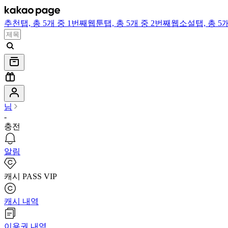
추천
탭,
총 5개 중 1번째
웹툰
탭,
총 5개 중 2번째
웹소설
탭,
총 5
님
-
충전
알림
캐시 PASS VIP
캐시 내역
이용권 내역