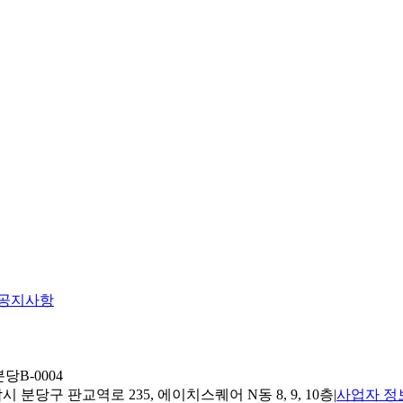
공지사항
당B-0004
 분당구 판교역로 235, 에이치스퀘어 N동 8, 9, 10층
|
사업자 정