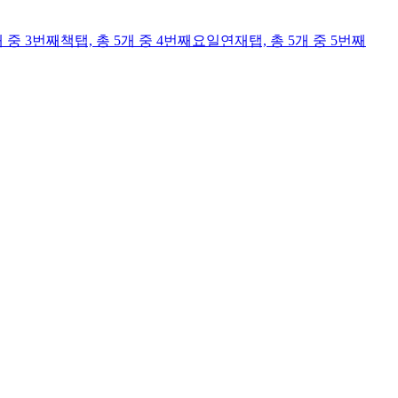
개 중 3번째
책
탭,
총 5개 중 4번째
요일연재
탭,
총 5개 중 5번째