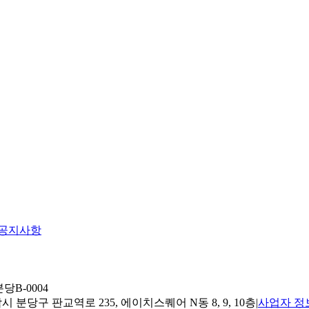
공지사항
당B-0004
 분당구 판교역로 235, 에이치스퀘어 N동 8, 9, 10층
|
사업자 정