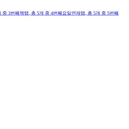
개 중 3번째
책
탭,
총 5개 중 4번째
요일연재
탭,
총 5개 중 5번째