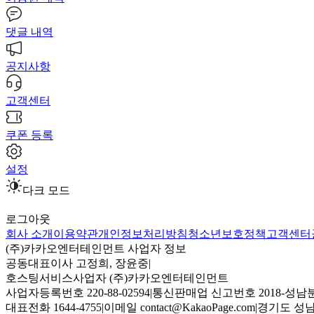
댓글 내역
공지사항
고객센터
쿠폰 등록
설정
다크 모드
로그아웃
회사 소개
이용약관
개인정보처리방침
청소년보호정책
고객센터
(주)카카오엔터테인먼트 사업자 정보
공동대표이사 고정희, 장윤중
|
호스팅서비스사업자 (주)카카오엔터테인먼트
사업자등록번호 220-88-02594
|
통신판매업 신고번호 2018-성남분
대표전화 1644-4755
|
이메일 contact@KakaoPage.com
|
경기도 성남시