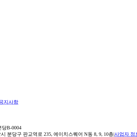
공지사항
당B-0004
 분당구 판교역로 235, 에이치스퀘어 N동 8, 9, 10층
|
사업자 정