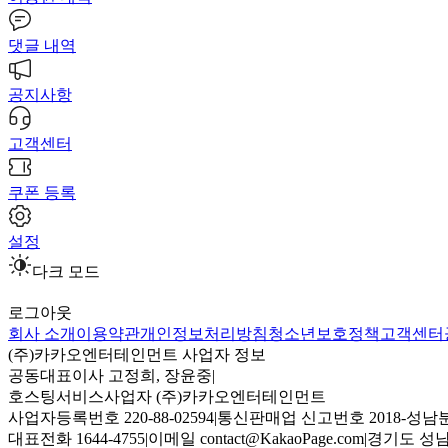
댓글 내역
공지사항
고객센터
쿠폰 등록
설정
다크 모드
로그아웃
회사 소개
이용약관
개인정보처리방침
청소년보호정책
고객센터
(주)카카오엔터테인먼트 사업자 정보
공동대표이사 고정희, 장윤중
|
호스팅서비스사업자 (주)카카오엔터테인먼트
사업자등록번호 220-88-02594
|
통신판매업 신고번호 2018-성남분
대표전화 1644-4755
|
이메일 contact@KakaoPage.com
|
경기도 성남시