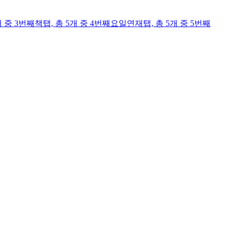
개 중 3번째
책
탭,
총 5개 중 4번째
요일연재
탭,
총 5개 중 5번째