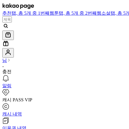
추천
탭,
총 5개 중 1번째
웹툰
탭,
총 5개 중 2번째
웹소설
탭,
총 5
님
-
충전
알림
캐시 PASS VIP
캐시 내역
이용권 내역