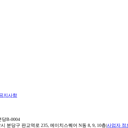
공지사항
당B-0004
 분당구 판교역로 235, 에이치스퀘어 N동 8, 9, 10층
|
사업자 정