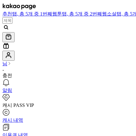
추천
탭,
총 5개 중 1번째
웹툰
탭,
총 5개 중 2번째
웹소설
탭,
총 5
님
-
충전
알림
캐시 PASS VIP
캐시 내역
이용권 내역