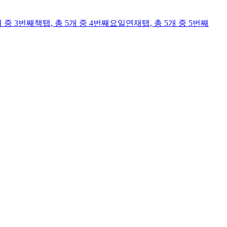
개 중 3번째
책
탭,
총 5개 중 4번째
요일연재
탭,
총 5개 중 5번째