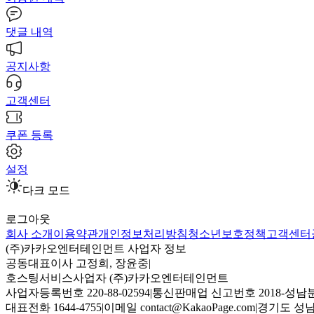
댓글 내역
공지사항
고객센터
쿠폰 등록
설정
다크 모드
로그아웃
회사 소개
이용약관
개인정보처리방침
청소년보호정책
고객센터
(주)카카오엔터테인먼트 사업자 정보
공동대표이사 고정희, 장윤중
|
호스팅서비스사업자 (주)카카오엔터테인먼트
사업자등록번호 220-88-02594
|
통신판매업 신고번호 2018-성남분
대표전화 1644-4755
|
이메일 contact@KakaoPage.com
|
경기도 성남시