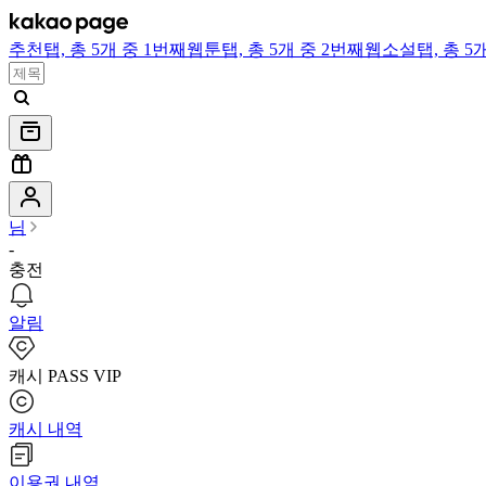
추천
탭,
총 5개 중 1번째
웹툰
탭,
총 5개 중 2번째
웹소설
탭,
총 5
님
-
충전
알림
캐시 PASS VIP
캐시 내역
이용권 내역