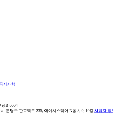
공지사항
당B-0004
 분당구 판교역로 235, 에이치스퀘어 N동 8, 9, 10층
|
사업자 정