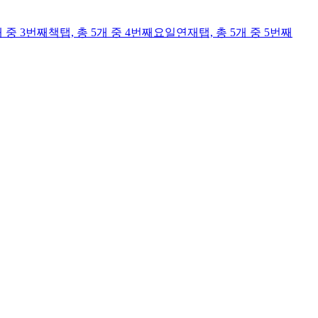
개 중 3번째
책
탭,
총 5개 중 4번째
요일연재
탭,
총 5개 중 5번째