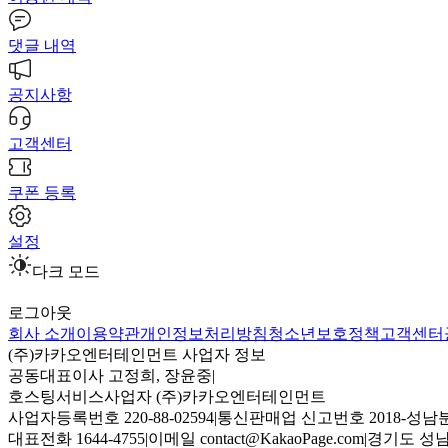
댓글 내역
공지사항
고객센터
쿠폰 등록
설정
다크 모드
로그아웃
회사 소개
이용약관
개인정보처리방침
청소년보호정책
고객센터
(주)카카오엔터테인먼트 사업자 정보
공동대표이사 고정희, 장윤중
|
호스팅서비스사업자 (주)카카오엔터테인먼트
사업자등록번호 220-88-02594
|
통신판매업 신고번호 2018-성남분
대표전화 1644-4755
|
이메일 contact@KakaoPage.com
|
경기도 성남시