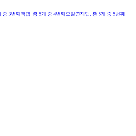
개 중 3번째
책
탭,
총 5개 중 4번째
요일연재
탭,
총 5개 중 5번째