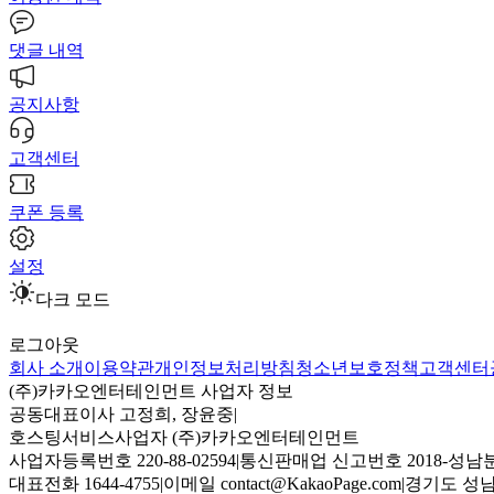
댓글 내역
공지사항
고객센터
쿠폰 등록
설정
다크 모드
로그아웃
회사 소개
이용약관
개인정보처리방침
청소년보호정책
고객센터
(주)카카오엔터테인먼트 사업자 정보
공동대표이사 고정희, 장윤중
|
호스팅서비스사업자 (주)카카오엔터테인먼트
사업자등록번호 220-88-02594
|
통신판매업 신고번호 2018-성남분
대표전화 1644-4755
|
이메일 contact@KakaoPage.com
|
경기도 성남시