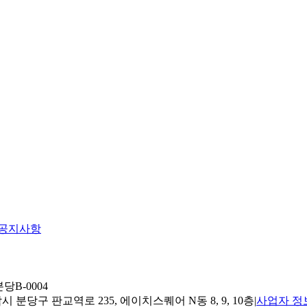
공지사항
당B-0004
 분당구 판교역로 235, 에이치스퀘어 N동 8, 9, 10층
|
사업자 정