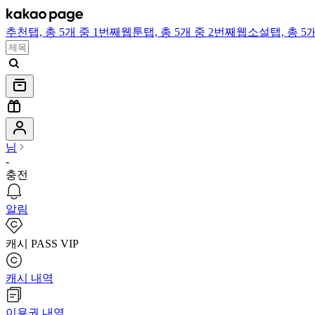
추천
탭,
총 5개 중 1번째
웹툰
탭,
총 5개 중 2번째
웹소설
탭,
총 5
님
-
충전
알림
캐시 PASS VIP
캐시 내역
이용권 내역