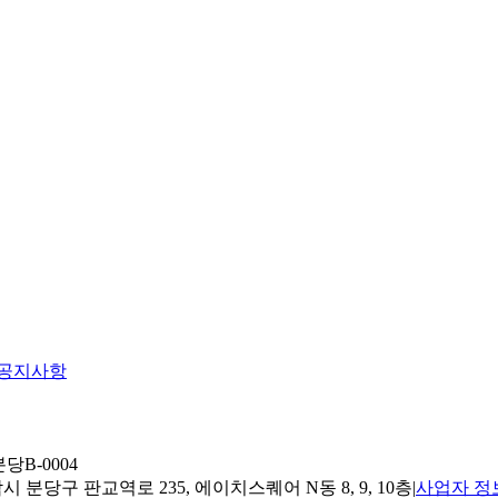
공지사항
당B-0004
 분당구 판교역로 235, 에이치스퀘어 N동 8, 9, 10층
|
사업자 정