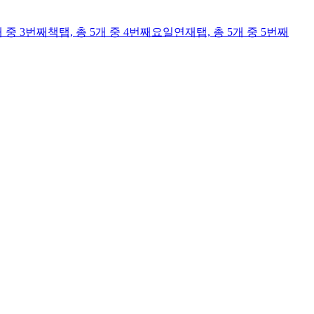
개 중 3번째
책
탭,
총 5개 중 4번째
요일연재
탭,
총 5개 중 5번째