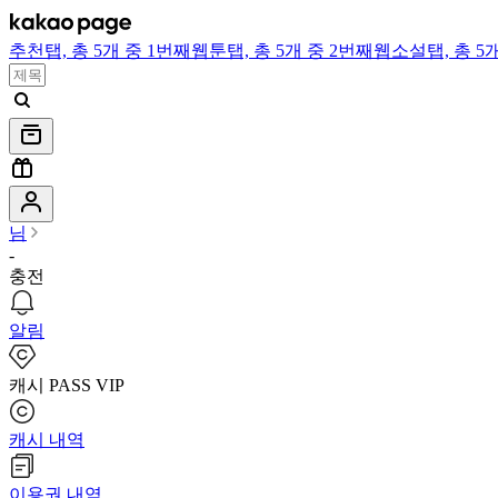
추천
탭,
총 5개 중 1번째
웹툰
탭,
총 5개 중 2번째
웹소설
탭,
총 5
님
-
충전
알림
캐시 PASS VIP
캐시 내역
이용권 내역