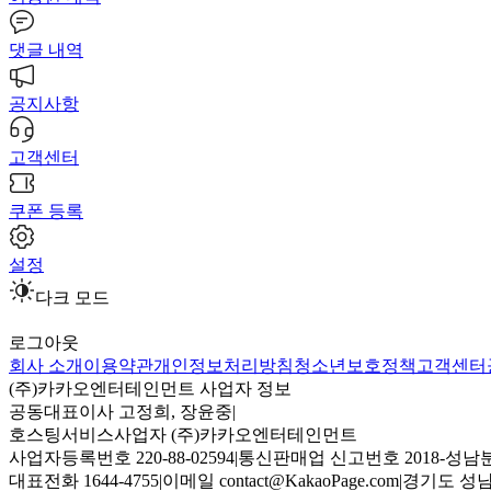
댓글 내역
공지사항
고객센터
쿠폰 등록
설정
다크 모드
로그아웃
회사 소개
이용약관
개인정보처리방침
청소년보호정책
고객센터
(주)카카오엔터테인먼트 사업자 정보
공동대표이사 고정희, 장윤중
|
호스팅서비스사업자 (주)카카오엔터테인먼트
사업자등록번호 220-88-02594
|
통신판매업 신고번호 2018-성남분
대표전화 1644-4755
|
이메일 contact@KakaoPage.com
|
경기도 성남시