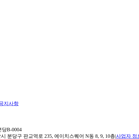
공지사항
당B-0004
 분당구 판교역로 235, 에이치스퀘어 N동 8, 9, 10층
|
사업자 정