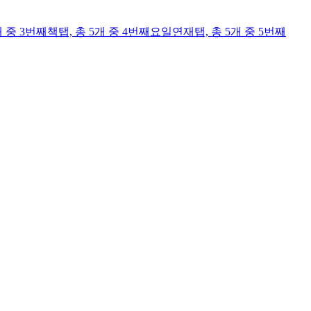
개 중 3번째
책
탭,
총 5개 중 4번째
요일연재
탭,
총 5개 중 5번째