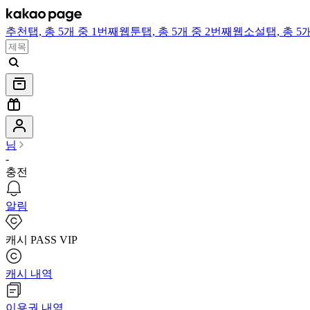
추천
탭,
총 5개 중 1번째
웹툰
탭,
총 5개 중 2번째
웹소설
탭,
총 5
님
-
충전
알림
캐시 PASS VIP
캐시 내역
이용권 내역