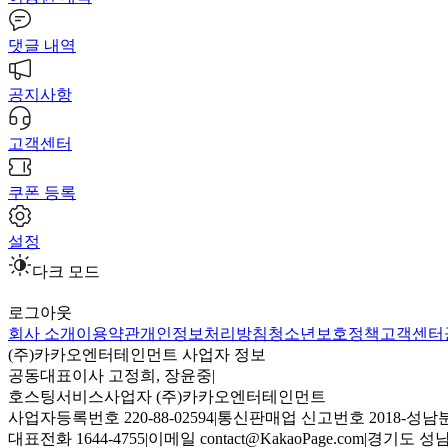
댓글 내역
공지사항
고객센터
쿠폰 등록
설정
다크 모드
로그아웃
회사 소개
이용약관
개인정보처리방침
청소년보호정책
고객센터
(주)카카오엔터테인먼트 사업자 정보
공동대표이사 고정희, 장윤중
|
호스팅서비스사업자 (주)카카오엔터테인먼트
사업자등록번호 220-88-02594
|
통신판매업 신고번호 2018-성남분
대표전화 1644-4755
|
이메일 contact@KakaoPage.com
|
경기도 성남시