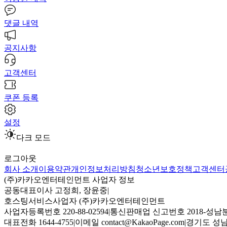
댓글 내역
공지사항
고객센터
쿠폰 등록
설정
다크 모드
로그아웃
회사 소개
이용약관
개인정보처리방침
청소년보호정책
고객센터
(주)카카오엔터테인먼트 사업자 정보
공동대표이사 고정희, 장윤중
|
호스팅서비스사업자 (주)카카오엔터테인먼트
사업자등록번호 220-88-02594
|
통신판매업 신고번호 2018-성남분
대표전화 1644-4755
|
이메일 contact@KakaoPage.com
|
경기도 성남시