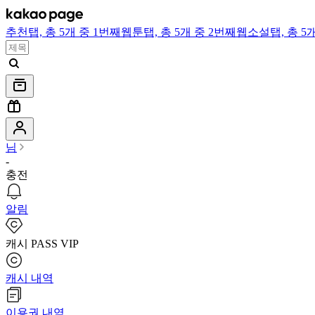
추천
탭,
총 5개 중 1번째
웹툰
탭,
총 5개 중 2번째
웹소설
탭,
총 5
님
-
충전
알림
캐시 PASS VIP
캐시 내역
이용권 내역