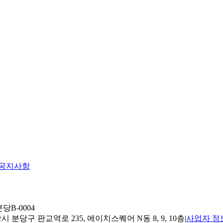
공지사항
당B-0004
 분당구 판교역로 235, 에이치스퀘어 N동 8, 9, 10층
|
사업자 정