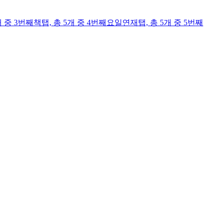
개 중 3번째
책
탭,
총 5개 중 4번째
요일연재
탭,
총 5개 중 5번째