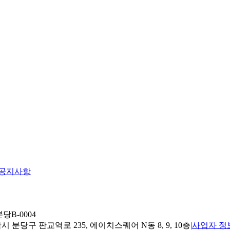
공지사항
당B-0004
 분당구 판교역로 235, 에이치스퀘어 N동 8, 9, 10층
|
사업자 정