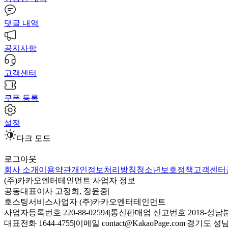
댓글 내역
공지사항
고객센터
쿠폰 등록
설정
다크 모드
로그아웃
회사 소개
이용약관
개인정보처리방침
청소년보호정책
고객센터
(주)카카오엔터테인먼트 사업자 정보
공동대표이사 고정희, 장윤중
|
호스팅서비스사업자 (주)카카오엔터테인먼트
사업자등록번호 220-88-02594
|
통신판매업 신고번호 2018-성남분
대표전화 1644-4755
|
이메일 contact@KakaoPage.com
|
경기도 성남시