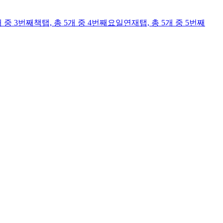
개 중 3번째
책
탭,
총 5개 중 4번째
요일연재
탭,
총 5개 중 5번째