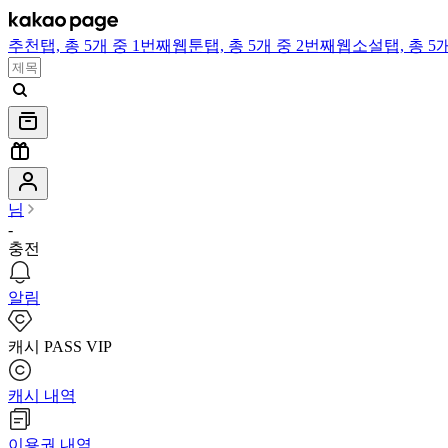
추천
탭,
총 5개 중 1번째
웹툰
탭,
총 5개 중 2번째
웹소설
탭,
총 5
님
-
충전
알림
캐시 PASS VIP
캐시 내역
이용권 내역