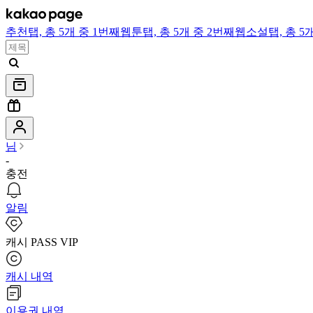
추천
탭,
총 5개 중 1번째
웹툰
탭,
총 5개 중 2번째
웹소설
탭,
총 5
님
-
충전
알림
캐시 PASS VIP
캐시 내역
이용권 내역