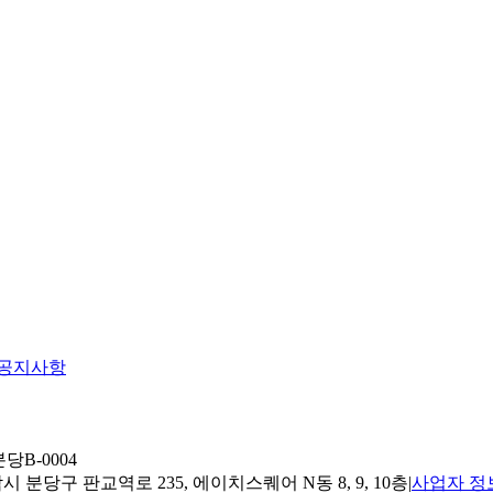
공지사항
당B-0004
 분당구 판교역로 235, 에이치스퀘어 N동 8, 9, 10층
|
사업자 정