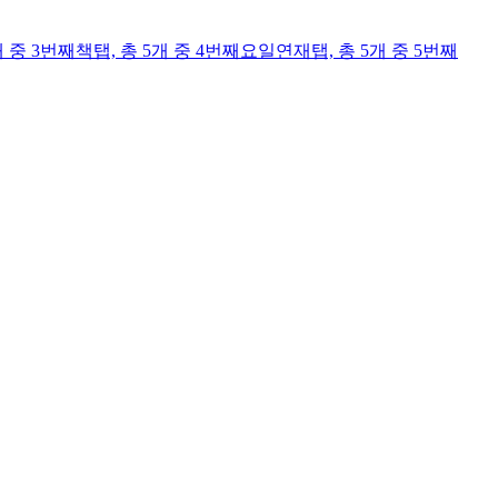
개 중 3번째
책
탭,
총 5개 중 4번째
요일연재
탭,
총 5개 중 5번째