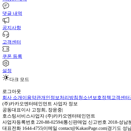
댓글 내역
공지사항
고객센터
쿠폰 등록
설정
다크 모드
로그아웃
회사 소개
이용약관
개인정보처리방침
청소년보호정책
고객센터
(주)카카오엔터테인먼트 사업자 정보
공동대표이사 고정희, 장윤중
|
호스팅서비스사업자 (주)카카오엔터테인먼트
사업자등록번호 220-88-02594
|
통신판매업 신고번호 2018-성남분
대표전화 1644-4755
|
이메일 contact@KakaoPage.com
|
경기도 성남시