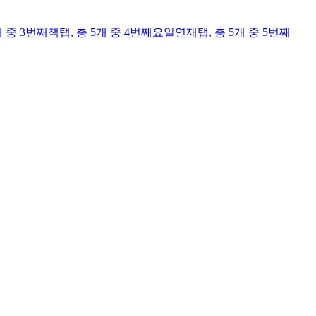
개 중 3번째
책
탭,
총 5개 중 4번째
요일연재
탭,
총 5개 중 5번째