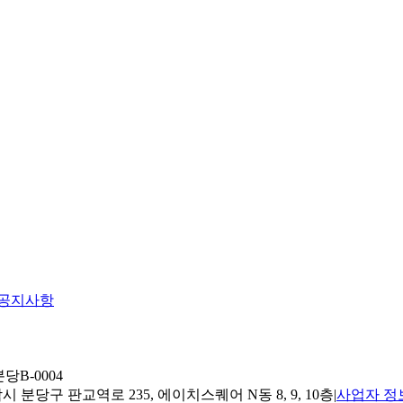
공지사항
당B-0004
 분당구 판교역로 235, 에이치스퀘어 N동 8, 9, 10층
|
사업자 정