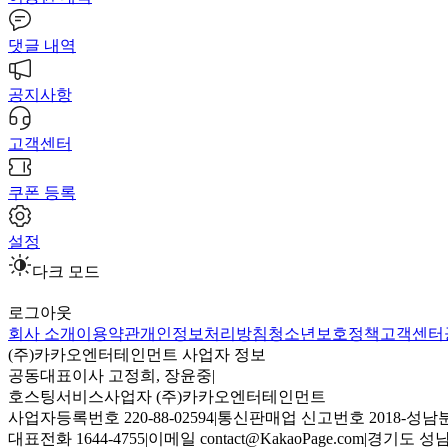
댓글 내역
공지사항
고객센터
쿠폰 등록
설정
다크 모드
로그아웃
회사 소개
이용약관
개인정보처리방침
청소년보호정책
고객센터
(주)카카오엔터테인먼트 사업자 정보
공동대표이사 고정희, 장윤중
|
호스팅서비스사업자 (주)카카오엔터테인먼트
사업자등록번호 220-88-02594
|
통신판매업 신고번호 2018-성남분
대표전화 1644-4755
|
이메일 contact@KakaoPage.com
|
경기도 성남시