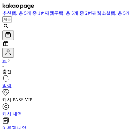
추천
탭,
총 5개 중 1번째
웹툰
탭,
총 5개 중 2번째
웹소설
탭,
총 5
님
-
충전
알림
캐시 PASS VIP
캐시 내역
이용권 내역