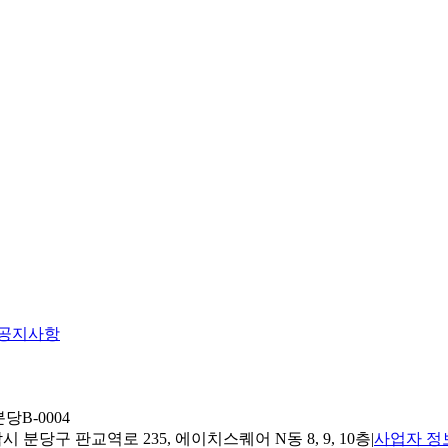
공지사항
당B-0004
 분당구 판교역로 235, 에이치스퀘어 N동 8, 9, 10층
|
사업자 정