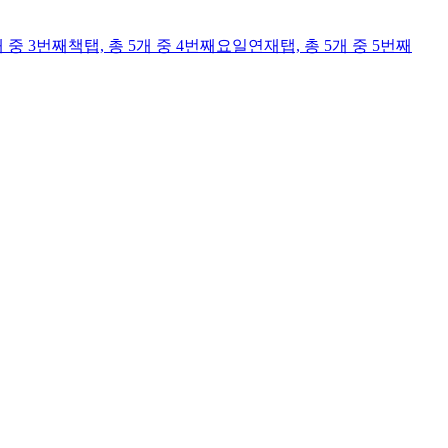
개 중 3번째
책
탭,
총 5개 중 4번째
요일연재
탭,
총 5개 중 5번째