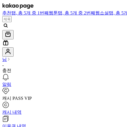
추천
탭,
총 5개 중 1번째
웹툰
탭,
총 5개 중 2번째
웹소설
탭,
총 5
님
-
충전
알림
캐시 PASS VIP
캐시 내역
이용권 내역