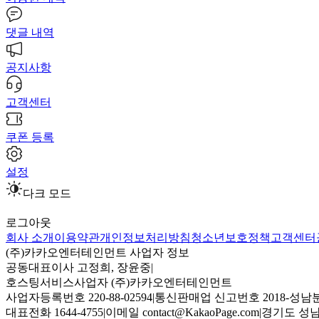
댓글 내역
공지사항
고객센터
쿠폰 등록
설정
다크 모드
로그아웃
회사 소개
이용약관
개인정보처리방침
청소년보호정책
고객센터
(주)카카오엔터테인먼트 사업자 정보
공동대표이사 고정희, 장윤중
|
호스팅서비스사업자 (주)카카오엔터테인먼트
사업자등록번호 220-88-02594
|
통신판매업 신고번호 2018-성남분
대표전화 1644-4755
|
이메일 contact@KakaoPage.com
|
경기도 성남시