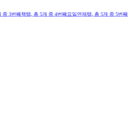
개 중 3번째
책
탭,
총 5개 중 4번째
요일연재
탭,
총 5개 중 5번째