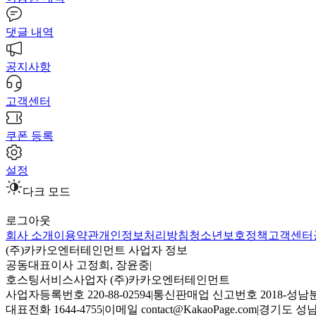
댓글 내역
공지사항
고객센터
쿠폰 등록
설정
다크 모드
로그아웃
회사 소개
이용약관
개인정보처리방침
청소년보호정책
고객센터
(주)카카오엔터테인먼트 사업자 정보
공동대표이사 고정희, 장윤중
|
호스팅서비스사업자 (주)카카오엔터테인먼트
사업자등록번호 220-88-02594
|
통신판매업 신고번호 2018-성남분
대표전화 1644-4755
|
이메일 contact@KakaoPage.com
|
경기도 성남시