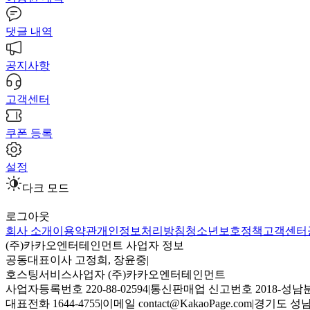
댓글 내역
공지사항
고객센터
쿠폰 등록
설정
다크 모드
로그아웃
회사 소개
이용약관
개인정보처리방침
청소년보호정책
고객센터
(주)카카오엔터테인먼트 사업자 정보
공동대표이사 고정희, 장윤중
|
호스팅서비스사업자 (주)카카오엔터테인먼트
사업자등록번호 220-88-02594
|
통신판매업 신고번호 2018-성남분
대표전화 1644-4755
|
이메일 contact@KakaoPage.com
|
경기도 성남시