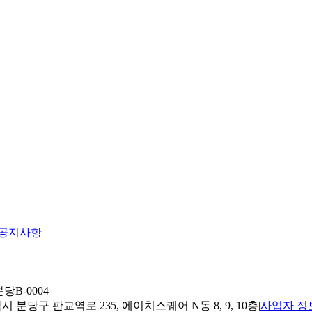
공지사항
당B-0004
 분당구 판교역로 235, 에이치스퀘어 N동 8, 9, 10층
|
사업자 정