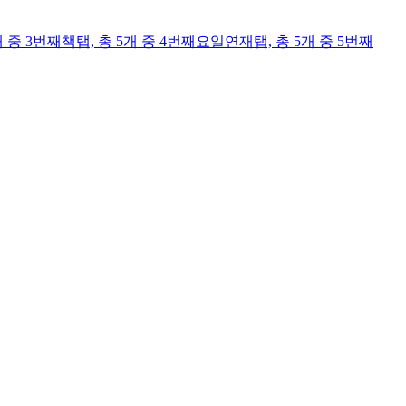
개 중 3번째
책
탭,
총 5개 중 4번째
요일연재
탭,
총 5개 중 5번째