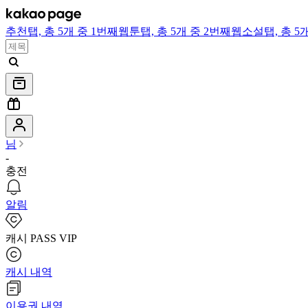
추천
탭,
총 5개 중 1번째
웹툰
탭,
총 5개 중 2번째
웹소설
탭,
총 5
님
-
충전
알림
캐시 PASS VIP
캐시 내역
이용권 내역