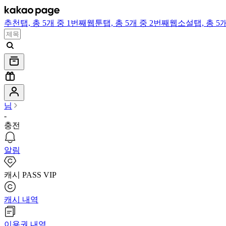
추천
탭,
총 5개 중 1번째
웹툰
탭,
총 5개 중 2번째
웹소설
탭,
총 5
님
-
충전
알림
캐시 PASS VIP
캐시 내역
이용권 내역