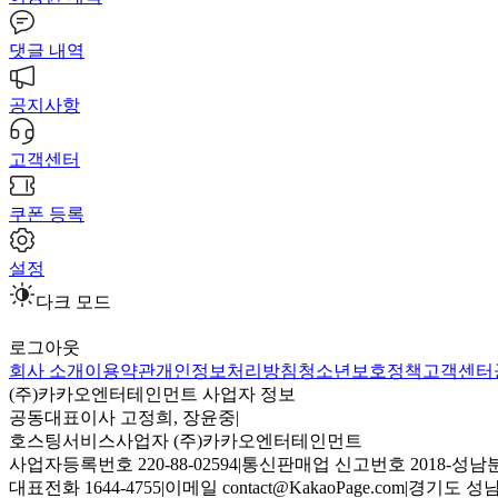
댓글 내역
공지사항
고객센터
쿠폰 등록
설정
다크 모드
로그아웃
회사 소개
이용약관
개인정보처리방침
청소년보호정책
고객센터
(주)카카오엔터테인먼트 사업자 정보
공동대표이사 고정희, 장윤중
|
호스팅서비스사업자 (주)카카오엔터테인먼트
사업자등록번호 220-88-02594
|
통신판매업 신고번호 2018-성남분
대표전화 1644-4755
|
이메일 contact@KakaoPage.com
|
경기도 성남시