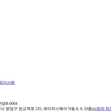
공지사항
당B-0004
 분당구 판교역로 235, 에이치스퀘어 N동 8, 9, 10층
|
사업자 정