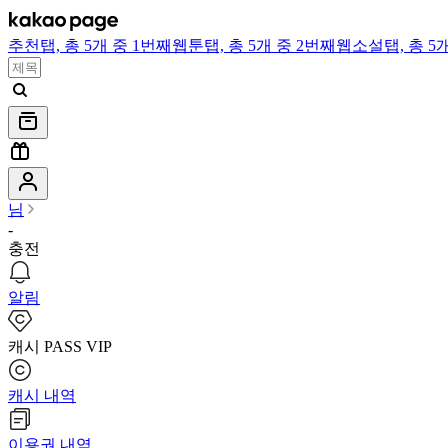
추천
탭,
총 5개 중 1번째
웹툰
탭,
총 5개 중 2번째
웹소설
탭,
총 5
님
-
충전
알림
캐시 PASS VIP
캐시 내역
이용권 내역