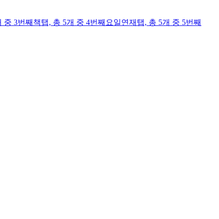
개 중 3번째
책
탭,
총 5개 중 4번째
요일연재
탭,
총 5개 중 5번째