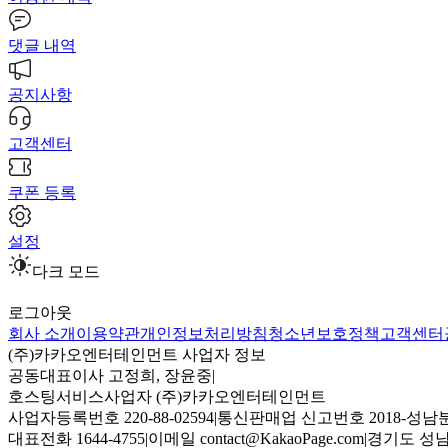
댓글 내역
공지사항
고객센터
쿠폰 등록
설정
다크 모드
로그아웃
회사 소개
이용약관
개인정보처리방침
청소년보호정책
고객센터
(주)카카오엔터테인먼트 사업자 정보
공동대표이사 고정희, 장윤중
|
호스팅서비스사업자 (주)카카오엔터테인먼트
사업자등록번호 220-88-02594
|
통신판매업 신고번호 2018-성남분
대표전화 1644-4755
|
이메일 contact@KakaoPage.com
|
경기도 성남시