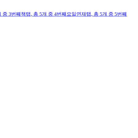
개 중 3번째
책
탭,
총 5개 중 4번째
요일연재
탭,
총 5개 중 5번째