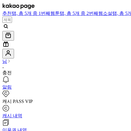
추천
탭,
총 5개 중 1번째
웹툰
탭,
총 5개 중 2번째
웹소설
탭,
총 5
님
-
충전
알림
캐시 PASS VIP
캐시 내역
이용권 내역