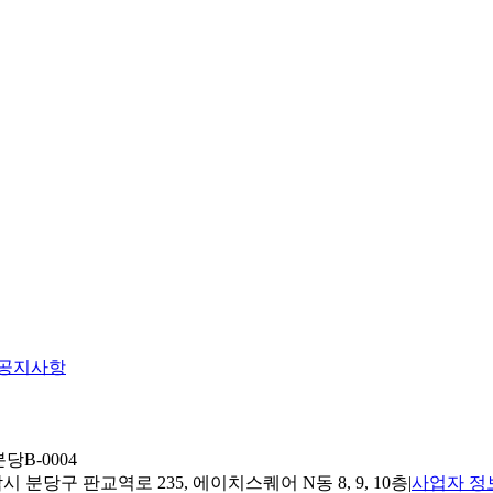
공지사항
당B-0004
 분당구 판교역로 235, 에이치스퀘어 N동 8, 9, 10층
|
사업자 정