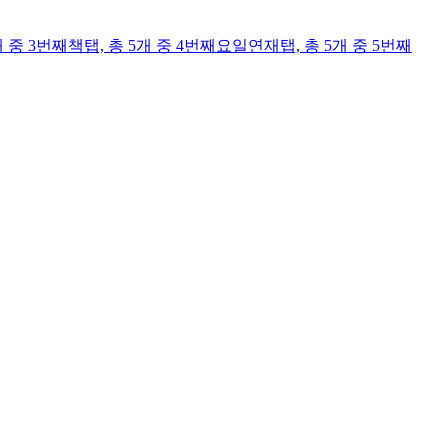
개 중 3번째
책
탭,
총 5개 중 4번째
요일연재
탭,
총 5개 중 5번째