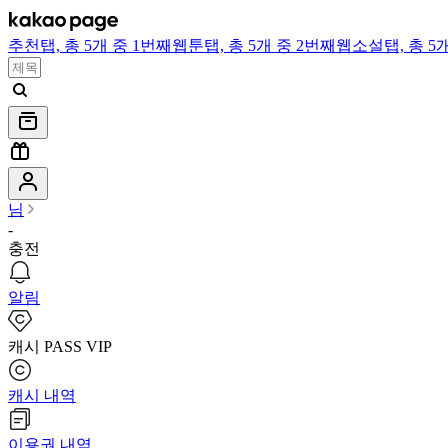
추천
탭,
총 5개 중 1번째
웹툰
탭,
총 5개 중 2번째
웹소설
탭,
총 5
님
-
충전
알림
캐시 PASS VIP
캐시 내역
이용권 내역