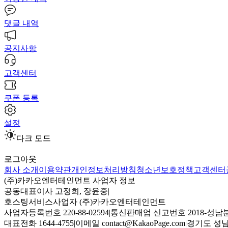
댓글 내역
공지사항
고객센터
쿠폰 등록
설정
다크 모드
로그아웃
회사 소개
이용약관
개인정보처리방침
청소년보호정책
고객센터
(주)카카오엔터테인먼트 사업자 정보
공동대표이사 고정희, 장윤중
|
호스팅서비스사업자 (주)카카오엔터테인먼트
사업자등록번호 220-88-02594
|
통신판매업 신고번호 2018-성남분
대표전화 1644-4755
|
이메일 contact@KakaoPage.com
|
경기도 성남시