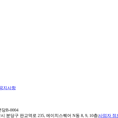
공지사항
당B-0004
 분당구 판교역로 235, 에이치스퀘어 N동 8, 9, 10층
|
사업자 정