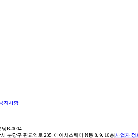
공지사항
당B-0004
 분당구 판교역로 235, 에이치스퀘어 N동 8, 9, 10층
|
사업자 정