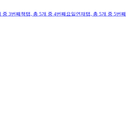
개 중 3번째
책
탭,
총 5개 중 4번째
요일연재
탭,
총 5개 중 5번째