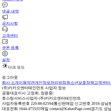
댓글 내역
공지사항
고객센터
쿠폰 등록
설정
다크 모드
로그아웃
회사 소개
이용약관
개인정보처리방침
청소년보호정책
고객센터
(주)카카오엔터테인먼트 사업자 정보
공동대표이사 고정희, 장윤중
|
호스팅서비스사업자 (주)카카오엔터테인먼트
사업자등록번호 220-88-02594
|
통신판매업 신고번호 2018-성남분
대표전화 1644-4755
|
이메일 contact@KakaoPage.com
|
경기도 성남시