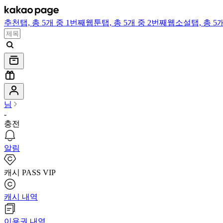
추천
탭,
총 5개 중 1번째
웹툰
탭,
총 5개 중 2번째
웹소설
탭,
총 5
님
-
충전
알림
캐시 PASS VIP
캐시 내역
이용권 내역