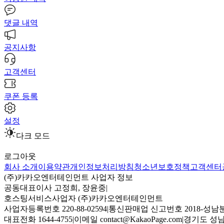
댓글 내역
공지사항
고객센터
쿠폰 등록
설정
다크 모드
로그아웃
회사 소개
이용약관
개인정보처리방침
청소년보호정책
고객센터
(주)카카오엔터테인먼트 사업자 정보
공동대표이사 고정희, 장윤중
|
호스팅서비스사업자 (주)카카오엔터테인먼트
사업자등록번호 220-88-02594
|
통신판매업 신고번호 2018-성남분
대표전화 1644-4755
|
이메일 contact@KakaoPage.com
|
경기도 성남시