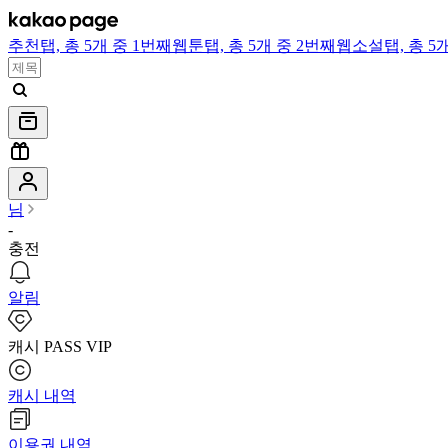
추천
탭,
총 5개 중 1번째
웹툰
탭,
총 5개 중 2번째
웹소설
탭,
총 5
님
-
충전
알림
캐시 PASS VIP
캐시 내역
이용권 내역