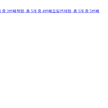
개 중 3번째
책
탭,
총 5개 중 4번째
요일연재
탭,
총 5개 중 5번째