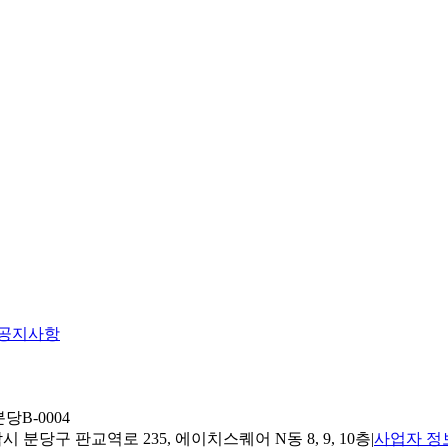
공지사항
당B-0004
 분당구 판교역로 235, 에이치스퀘어 N동 8, 9, 10층
|
사업자 정