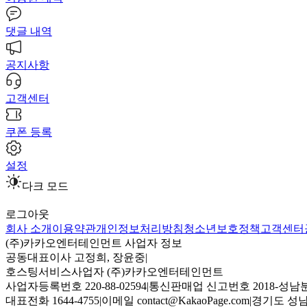
댓글 내역
공지사항
고객센터
쿠폰 등록
설정
다크 모드
로그아웃
회사 소개
이용약관
개인정보처리방침
청소년보호정책
고객센터
(주)카카오엔터테인먼트 사업자 정보
공동대표이사 고정희, 장윤중
|
호스팅서비스사업자 (주)카카오엔터테인먼트
사업자등록번호 220-88-02594
|
통신판매업 신고번호 2018-성남분
대표전화 1644-4755
|
이메일 contact@KakaoPage.com
|
경기도 성남시