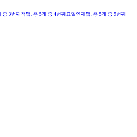
개 중 3번째
책
탭,
총 5개 중 4번째
요일연재
탭,
총 5개 중 5번째