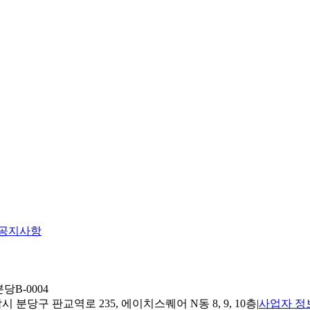
공지사항
당B-0004
 분당구 판교역로 235, 에이치스퀘어 N동 8, 9, 10층
|
사업자 정