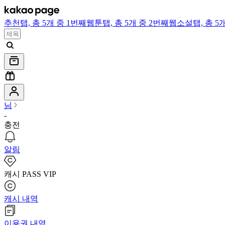
추천
탭,
총 5개 중 1번째
웹툰
탭,
총 5개 중 2번째
웹소설
탭,
총 5
님
-
충전
알림
캐시 PASS VIP
캐시 내역
이용권 내역