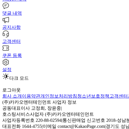
댓글 내역
공지사항
고객센터
쿠폰 등록
설정
다크 모드
로그아웃
회사 소개
이용약관
개인정보처리방침
청소년보호정책
고객센터
(주)카카오엔터테인먼트 사업자 정보
공동대표이사 고정희, 장윤중
|
호스팅서비스사업자 (주)카카오엔터테인먼트
사업자등록번호 220-88-02594
|
통신판매업 신고번호 2018-성남분
대표전화 1644-4755
|
이메일 contact@KakaoPage.com
|
경기도 성남시