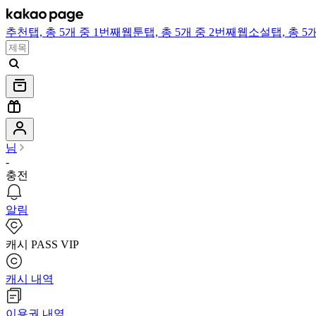
추천
탭,
총 5개 중 1번째
웹툰
탭,
총 5개 중 2번째
웹소설
탭,
총 5
님
-
충전
알림
캐시 PASS VIP
캐시 내역
이용권 내역