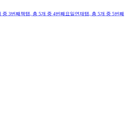
개 중 3번째
책
탭,
총 5개 중 4번째
요일연재
탭,
총 5개 중 5번째