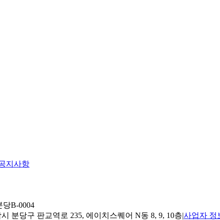
공지사항
당B-0004
 분당구 판교역로 235, 에이치스퀘어 N동 8, 9, 10층
|
사업자 정