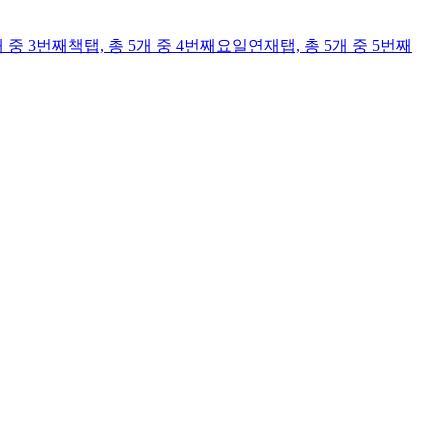
개 중 3번째
책
탭,
총 5개 중 4번째
요일연재
탭,
총 5개 중 5번째