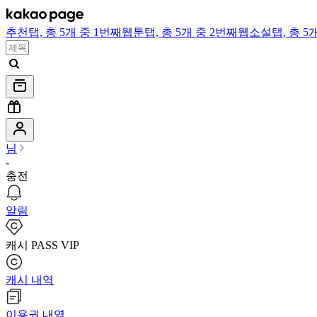
추천
탭,
총 5개 중 1번째
웹툰
탭,
총 5개 중 2번째
웹소설
탭,
총 5
님
-
충전
알림
캐시 PASS VIP
캐시 내역
이용권 내역