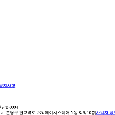
공지사항
당B-0004
 분당구 판교역로 235, 에이치스퀘어 N동 8, 9, 10층
|
사업자 정