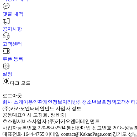
댓글 내역
공지사항
고객센터
쿠폰 등록
설정
다크 모드
로그아웃
회사 소개
이용약관
개인정보처리방침
청소년보호정책
고객센터
(주)카카오엔터테인먼트 사업자 정보
공동대표이사 고정희, 장윤중
|
호스팅서비스사업자 (주)카카오엔터테인먼트
사업자등록번호 220-88-02594
|
통신판매업 신고번호 2018-성남분
대표전화 1644-4755
|
이메일 contact@KakaoPage.com
|
경기도 성남시