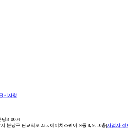
공지사항
당B-0004
 분당구 판교역로 235, 에이치스퀘어 N동 8, 9, 10층
|
사업자 정