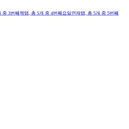
개 중 3번째
책
탭,
총 5개 중 4번째
요일연재
탭,
총 5개 중 5번째