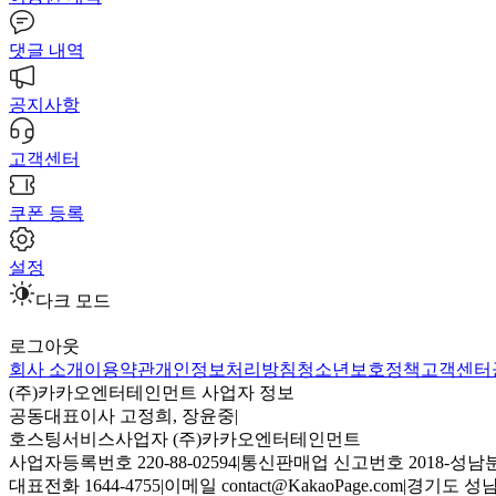
댓글 내역
공지사항
고객센터
쿠폰 등록
설정
다크 모드
로그아웃
회사 소개
이용약관
개인정보처리방침
청소년보호정책
고객센터
(주)카카오엔터테인먼트 사업자 정보
공동대표이사 고정희, 장윤중
|
호스팅서비스사업자 (주)카카오엔터테인먼트
사업자등록번호 220-88-02594
|
통신판매업 신고번호 2018-성남분
대표전화 1644-4755
|
이메일 contact@KakaoPage.com
|
경기도 성남시