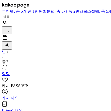
추천
탭,
총 5개 중 1번째
웹툰
탭,
총 5개 중 2번째
웹소설
탭,
총 5
님
-
충전
알림
캐시 PASS VIP
캐시 내역
이용권 내역