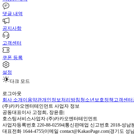
댓글 내역
공지사항
고객센터
쿠폰 등록
설정
다크 모드
로그아웃
회사 소개
이용약관
개인정보처리방침
청소년보호정책
고객센터
(주)카카오엔터테인먼트 사업자 정보
공동대표이사 고정희, 장윤중
|
호스팅서비스사업자 (주)카카오엔터테인먼트
사업자등록번호 220-88-02594
|
통신판매업 신고번호 2018-성남분
대표전화 1644-4755
|
이메일 contact@KakaoPage.com
|
경기도 성남시