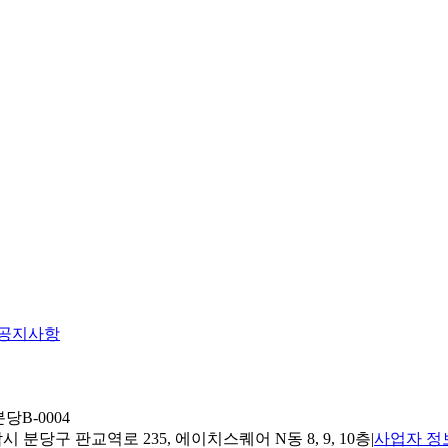
공지사항
당B-0004
 분당구 판교역로 235, 에이치스퀘어 N동 8, 9, 10층
|
사업자 정