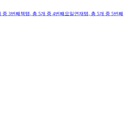
개 중 3번째
책
탭,
총 5개 중 4번째
요일연재
탭,
총 5개 중 5번째