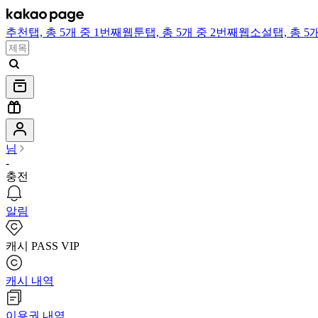
추천
탭,
총 5개 중 1번째
웹툰
탭,
총 5개 중 2번째
웹소설
탭,
총 5
님
-
충전
알림
캐시 PASS VIP
캐시 내역
이용권 내역