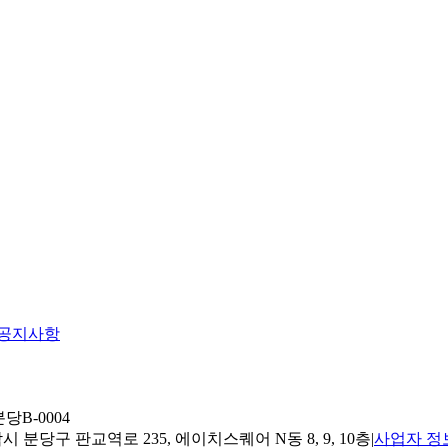
공지사항
당B-0004
 분당구 판교역로 235, 에이치스퀘어 N동 8, 9, 10층
|
사업자 정