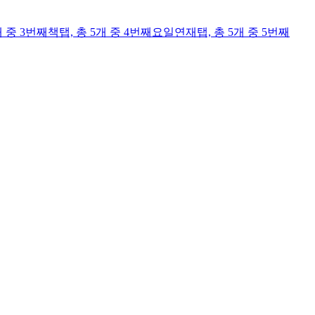
개 중 3번째
책
탭,
총 5개 중 4번째
요일연재
탭,
총 5개 중 5번째