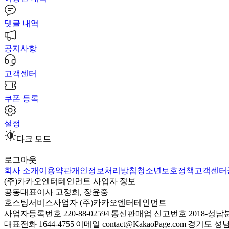
댓글 내역
공지사항
고객센터
쿠폰 등록
설정
다크 모드
로그아웃
회사 소개
이용약관
개인정보처리방침
청소년보호정책
고객센터
(주)카카오엔터테인먼트 사업자 정보
공동대표이사 고정희, 장윤중
|
호스팅서비스사업자 (주)카카오엔터테인먼트
사업자등록번호 220-88-02594
|
통신판매업 신고번호 2018-성남분
대표전화 1644-4755
|
이메일 contact@KakaoPage.com
|
경기도 성남시