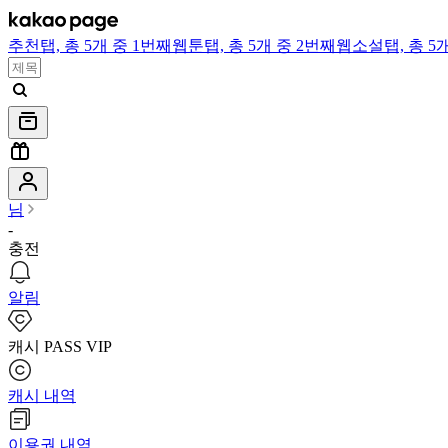
추천
탭,
총 5개 중 1번째
웹툰
탭,
총 5개 중 2번째
웹소설
탭,
총 5
님
-
충전
알림
캐시 PASS VIP
캐시 내역
이용권 내역