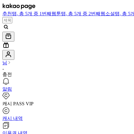
추천
탭,
총 5개 중 1번째
웹툰
탭,
총 5개 중 2번째
웹소설
탭,
총 5
님
-
충전
알림
캐시 PASS VIP
캐시 내역
이용권 내역