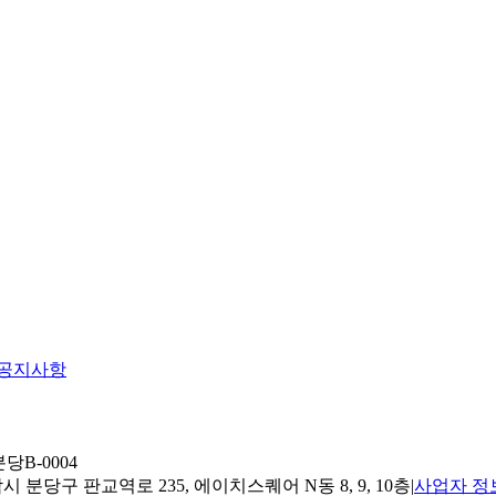
공지사항
당B-0004
 분당구 판교역로 235, 에이치스퀘어 N동 8, 9, 10층
|
사업자 정