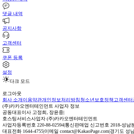
댓글 내역
공지사항
고객센터
쿠폰 등록
설정
다크 모드
로그아웃
회사 소개
이용약관
개인정보처리방침
청소년보호정책
고객센터
(주)카카오엔터테인먼트 사업자 정보
공동대표이사 고정희, 장윤중
|
호스팅서비스사업자 (주)카카오엔터테인먼트
사업자등록번호 220-88-02594
|
통신판매업 신고번호 2018-성남분
대표전화 1644-4755
|
이메일 contact@KakaoPage.com
|
경기도 성남시