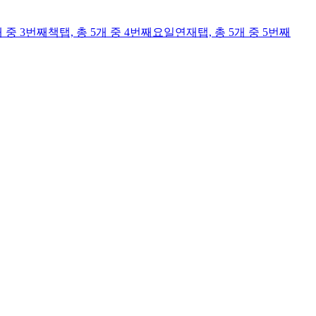
개 중 3번째
책
탭,
총 5개 중 4번째
요일연재
탭,
총 5개 중 5번째