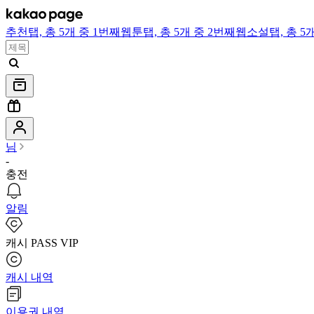
추천
탭,
총 5개 중 1번째
웹툰
탭,
총 5개 중 2번째
웹소설
탭,
총 5
님
-
충전
알림
캐시 PASS VIP
캐시 내역
이용권 내역