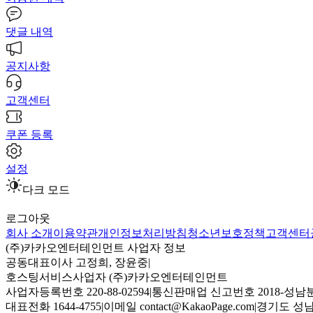
댓글 내역
공지사항
고객센터
쿠폰 등록
설정
다크 모드
로그아웃
회사 소개
이용약관
개인정보처리방침
청소년보호정책
고객센터
(주)카카오엔터테인먼트 사업자 정보
공동대표이사 고정희, 장윤중
|
호스팅서비스사업자 (주)카카오엔터테인먼트
사업자등록번호 220-88-02594
|
통신판매업 신고번호 2018-성남분
대표전화 1644-4755
|
이메일 contact@KakaoPage.com
|
경기도 성남시