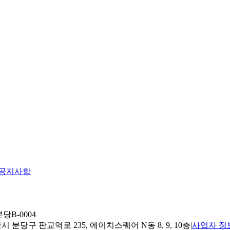
공지사항
당B-0004
 분당구 판교역로 235, 에이치스퀘어 N동 8, 9, 10층
|
사업자 정