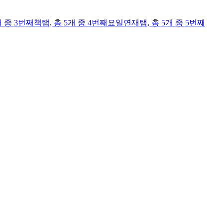
개 중 3번째
책
탭,
총 5개 중 4번째
요일연재
탭,
총 5개 중 5번째