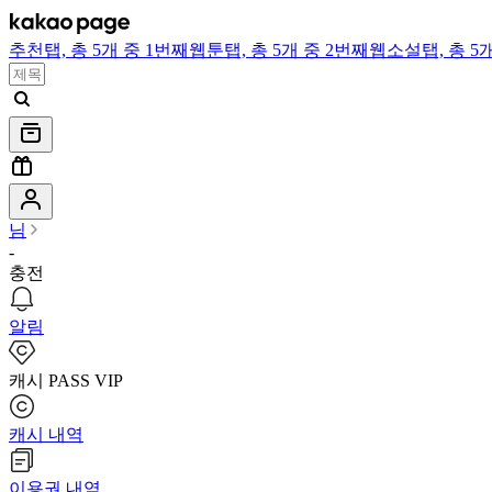
추천
탭,
총 5개 중 1번째
웹툰
탭,
총 5개 중 2번째
웹소설
탭,
총 5
님
-
충전
알림
캐시 PASS VIP
캐시 내역
이용권 내역