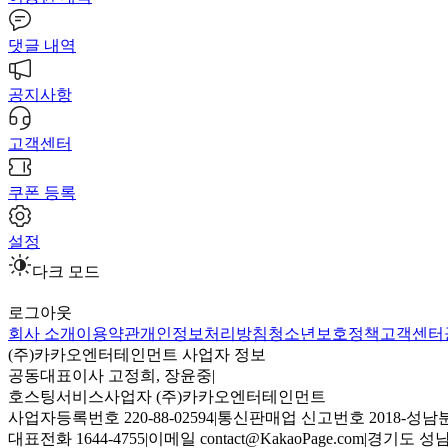
댓글 내역
공지사항
고객센터
쿠폰 등록
설정
다크 모드
로그아웃
회사 소개
이용약관
개인정보처리방침
청소년보호정책
고객센터
(주)카카오엔터테인먼트 사업자 정보
공동대표이사 고정희, 장윤중
|
호스팅서비스사업자 (주)카카오엔터테인먼트
사업자등록번호 220-88-02594
|
통신판매업 신고번호 2018-성남분
대표전화 1644-4755
|
이메일 contact@KakaoPage.com
|
경기도 성남시