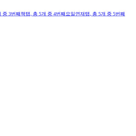
개 중 3번째
책
탭,
총 5개 중 4번째
요일연재
탭,
총 5개 중 5번째