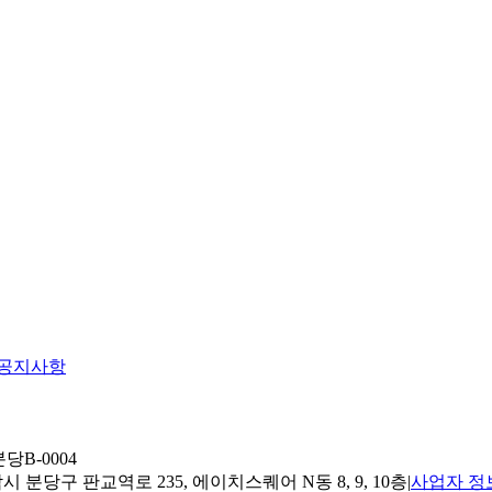
공지사항
당B-0004
 분당구 판교역로 235, 에이치스퀘어 N동 8, 9, 10층
|
사업자 정