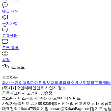
댓글 내역
공지사항
고객센터
쿠폰 등록
설정
다크 모드
로그아웃
회사 소개
이용약관
개인정보처리방침
청소년보호정책
고객센터
(주)카카오엔터테인먼트 사업자 정보
공동대표이사 고정희, 장윤중
|
호스팅서비스사업자 (주)카카오엔터테인먼트
사업자등록번호 220-88-02594
|
통신판매업 신고번호 2018-성남분
대표전화 1644-4755
|
이메일 contact@KakaoPage.com
|
경기도 성남시