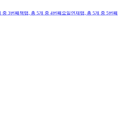
개 중 3번째
책
탭,
총 5개 중 4번째
요일연재
탭,
총 5개 중 5번째