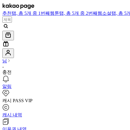
추천
탭,
총 5개 중 1번째
웹툰
탭,
총 5개 중 2번째
웹소설
탭,
총 5
님
-
충전
알림
캐시 PASS VIP
캐시 내역
이용권 내역