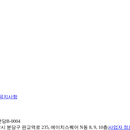
공지사항
당B-0004
 분당구 판교역로 235, 에이치스퀘어 N동 8, 9, 10층
|
사업자 정