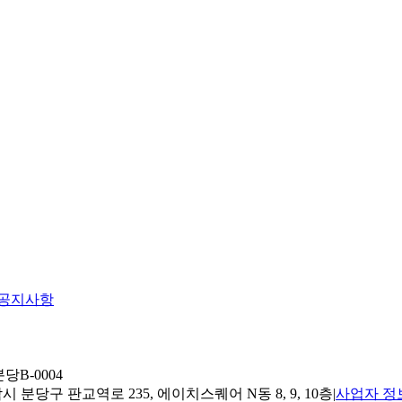
공지사항
당B-0004
 분당구 판교역로 235, 에이치스퀘어 N동 8, 9, 10층
|
사업자 정