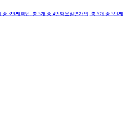
개 중 3번째
책
탭,
총 5개 중 4번째
요일연재
탭,
총 5개 중 5번째