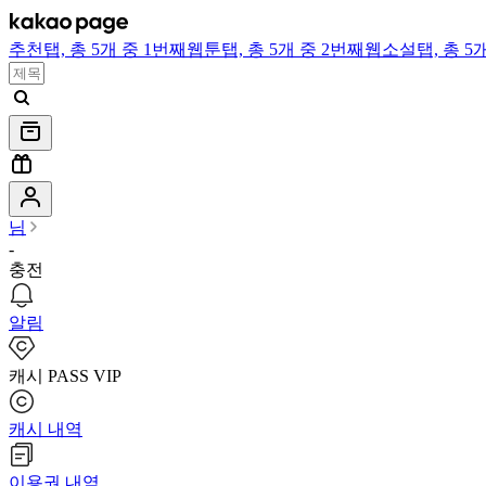
추천
탭,
총 5개 중 1번째
웹툰
탭,
총 5개 중 2번째
웹소설
탭,
총 5
님
-
충전
알림
캐시 PASS VIP
캐시 내역
이용권 내역