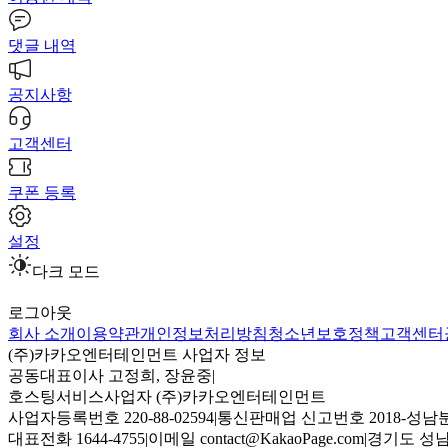
댓글 내역
공지사항
고객센터
쿠폰 등록
설정
다크 모드
로그아웃
회사 소개
이용약관
개인정보처리방침
청소년보호정책
고객센터
(주)카카오엔터테인먼트 사업자 정보
공동대표이사 고정희, 장윤중
|
호스팅서비스사업자 (주)카카오엔터테인먼트
사업자등록번호 220-88-02594
|
통신판매업 신고번호 2018-성남분
대표전화 1644-4755
|
이메일 contact@KakaoPage.com
|
경기도 성남시