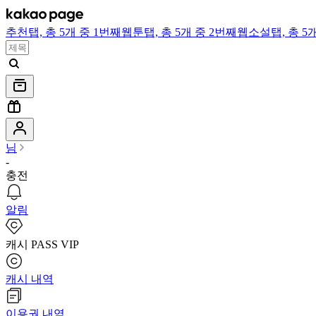
추천
탭,
총 5개 중 1번째
웹툰
탭,
총 5개 중 2번째
웹소설
탭,
총 5
님
-
충전
알림
캐시 PASS VIP
캐시 내역
이용권 내역