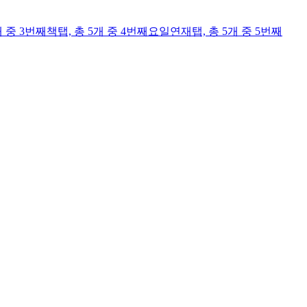
개 중 3번째
책
탭,
총 5개 중 4번째
요일연재
탭,
총 5개 중 5번째