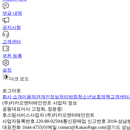
댓글 내역
공지사항
고객센터
쿠폰 등록
설정
다크 모드
로그아웃
회사 소개
이용약관
개인정보처리방침
청소년보호정책
고객센터
(주)카카오엔터테인먼트 사업자 정보
공동대표이사 고정희, 장윤중
|
호스팅서비스사업자 (주)카카오엔터테인먼트
사업자등록번호 220-88-02594
|
통신판매업 신고번호 2018-성남분
대표전화 1644-4755
|
이메일 contact@KakaoPage.com
|
경기도 성남시