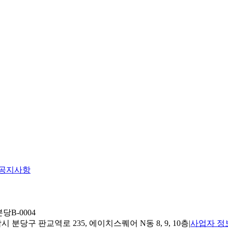
공지사항
당B-0004
 분당구 판교역로 235, 에이치스퀘어 N동 8, 9, 10층
|
사업자 정