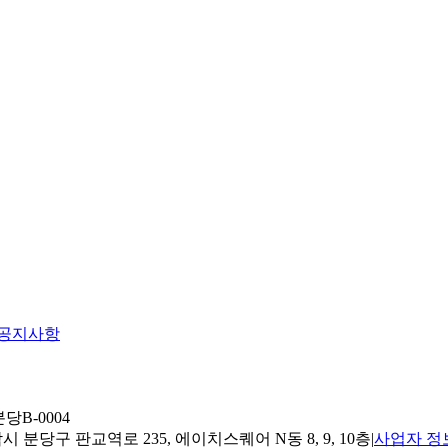
공지사항
당B-0004
 분당구 판교역로 235, 에이치스퀘어 N동 8, 9, 10층
|
사업자 정