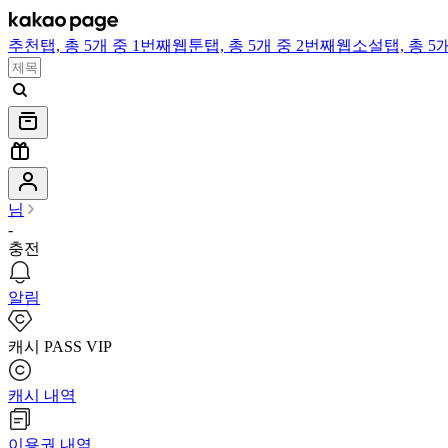
추천
탭,
총 5개 중 1번째
웹툰
탭,
총 5개 중 2번째
웹소설
탭,
총 5
님
-
충전
알림
캐시 PASS VIP
캐시 내역
이용권 내역