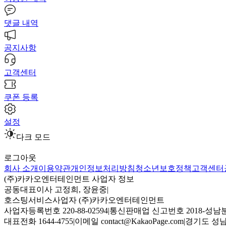
댓글 내역
공지사항
고객센터
쿠폰 등록
설정
다크 모드
로그아웃
회사 소개
이용약관
개인정보처리방침
청소년보호정책
고객센터
(주)카카오엔터테인먼트 사업자 정보
공동대표이사 고정희, 장윤중
|
호스팅서비스사업자 (주)카카오엔터테인먼트
사업자등록번호 220-88-02594
|
통신판매업 신고번호 2018-성남분
대표전화 1644-4755
|
이메일 contact@KakaoPage.com
|
경기도 성남시