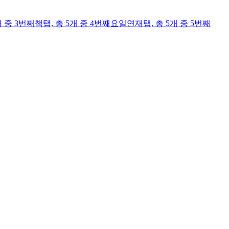
개 중 3번째
책
탭,
총 5개 중 4번째
요일연재
탭,
총 5개 중 5번째