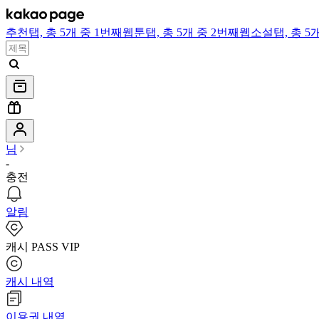
추천
탭,
총 5개 중 1번째
웹툰
탭,
총 5개 중 2번째
웹소설
탭,
총 5
님
-
충전
알림
캐시 PASS VIP
캐시 내역
이용권 내역