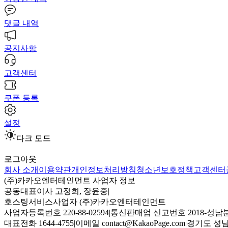
댓글 내역
공지사항
고객센터
쿠폰 등록
설정
다크 모드
로그아웃
회사 소개
이용약관
개인정보처리방침
청소년보호정책
고객센터
(주)카카오엔터테인먼트 사업자 정보
공동대표이사 고정희, 장윤중
|
호스팅서비스사업자 (주)카카오엔터테인먼트
사업자등록번호 220-88-02594
|
통신판매업 신고번호 2018-성남분
대표전화 1644-4755
|
이메일 contact@KakaoPage.com
|
경기도 성남시