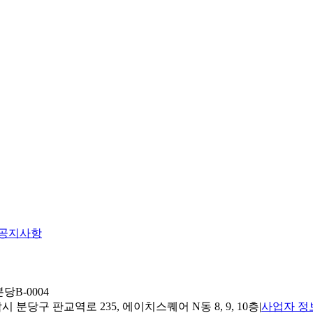
공지사항
당B-0004
 분당구 판교역로 235, 에이치스퀘어 N동 8, 9, 10층
|
사업자 정