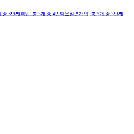
개 중 3번째
책
탭,
총 5개 중 4번째
요일연재
탭,
총 5개 중 5번째