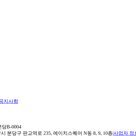
공지사항
당B-0004
 분당구 판교역로 235, 에이치스퀘어 N동 8, 9, 10층
|
사업자 정