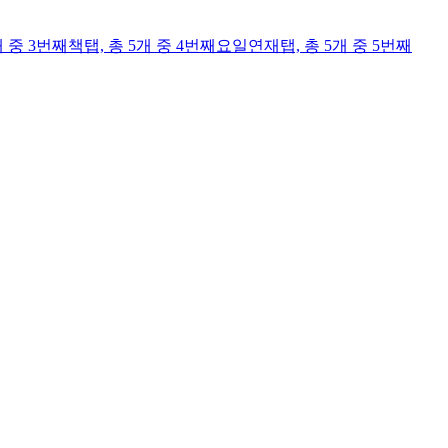
개 중 3번째
책
탭,
총 5개 중 4번째
요일연재
탭,
총 5개 중 5번째