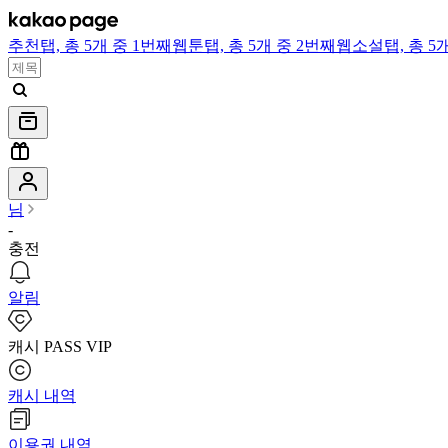
추천
탭,
총 5개 중 1번째
웹툰
탭,
총 5개 중 2번째
웹소설
탭,
총 5
님
-
충전
알림
캐시 PASS VIP
캐시 내역
이용권 내역