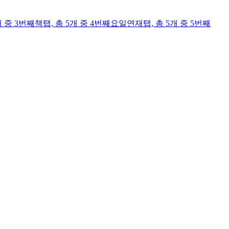
개 중 3번째
책
탭,
총 5개 중 4번째
요일연재
탭,
총 5개 중 5번째