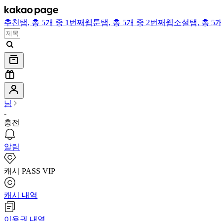
추천
탭,
총 5개 중 1번째
웹툰
탭,
총 5개 중 2번째
웹소설
탭,
총 5
님
-
충전
알림
캐시 PASS VIP
캐시 내역
이용권 내역