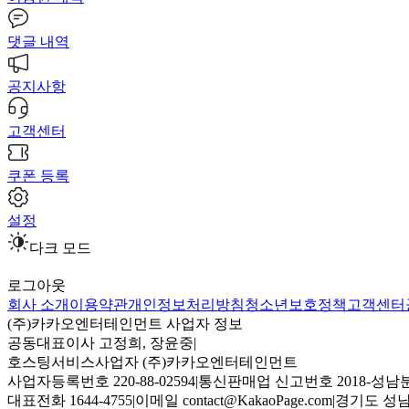
댓글 내역
공지사항
고객센터
쿠폰 등록
설정
다크 모드
로그아웃
회사 소개
이용약관
개인정보처리방침
청소년보호정책
고객센터
(주)카카오엔터테인먼트 사업자 정보
공동대표이사 고정희, 장윤중
|
호스팅서비스사업자 (주)카카오엔터테인먼트
사업자등록번호 220-88-02594
|
통신판매업 신고번호 2018-성남분
대표전화 1644-4755
|
이메일 contact@KakaoPage.com
|
경기도 성남시