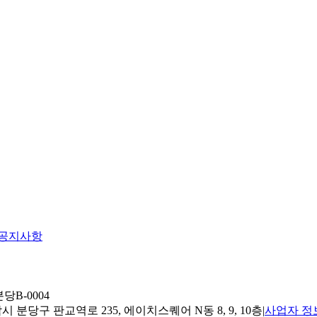
공지사항
당B-0004
 분당구 판교역로 235, 에이치스퀘어 N동 8, 9, 10층
|
사업자 정