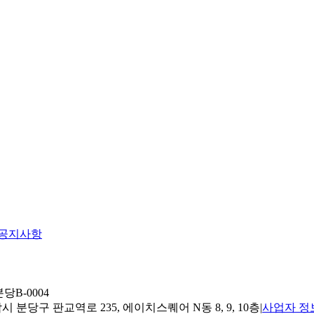
공지사항
당B-0004
 분당구 판교역로 235, 에이치스퀘어 N동 8, 9, 10층
|
사업자 정