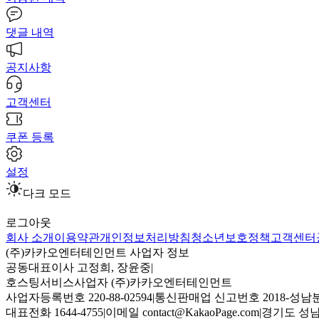
댓글 내역
공지사항
고객센터
쿠폰 등록
설정
다크 모드
로그아웃
회사 소개
이용약관
개인정보처리방침
청소년보호정책
고객센터
(주)카카오엔터테인먼트 사업자 정보
공동대표이사 고정희, 장윤중
|
호스팅서비스사업자 (주)카카오엔터테인먼트
사업자등록번호 220-88-02594
|
통신판매업 신고번호 2018-성남분
대표전화 1644-4755
|
이메일 contact@KakaoPage.com
|
경기도 성남시