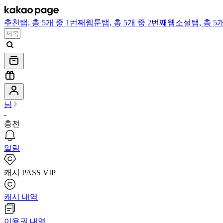
추천
탭,
총 5개 중 1번째
웹툰
탭,
총 5개 중 2번째
웹소설
탭,
총 5
님
-
충전
알림
캐시 PASS VIP
캐시 내역
이용권 내역