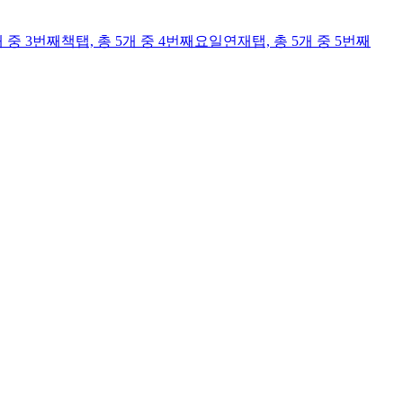
개 중 3번째
책
탭,
총 5개 중 4번째
요일연재
탭,
총 5개 중 5번째