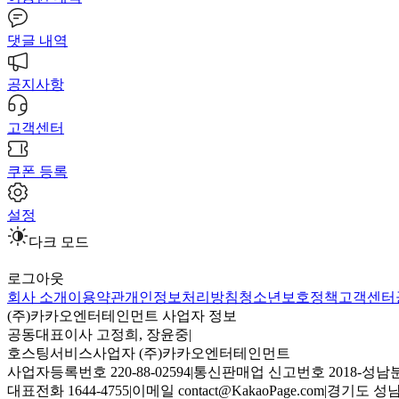
댓글 내역
공지사항
고객센터
쿠폰 등록
설정
다크 모드
로그아웃
회사 소개
이용약관
개인정보처리방침
청소년보호정책
고객센터
(주)카카오엔터테인먼트 사업자 정보
공동대표이사 고정희, 장윤중
|
호스팅서비스사업자 (주)카카오엔터테인먼트
사업자등록번호 220-88-02594
|
통신판매업 신고번호 2018-성남분
대표전화 1644-4755
|
이메일 contact@KakaoPage.com
|
경기도 성남시