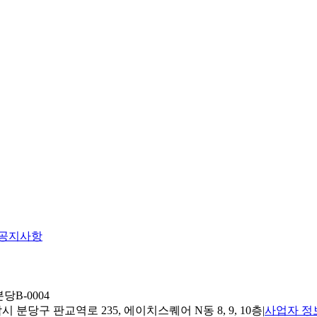
공지사항
당B-0004
 분당구 판교역로 235, 에이치스퀘어 N동 8, 9, 10층
|
사업자 정