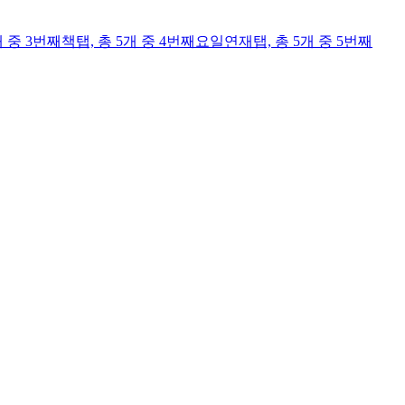
개 중 3번째
책
탭,
총 5개 중 4번째
요일연재
탭,
총 5개 중 5번째