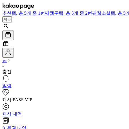
추천
탭,
총 5개 중 1번째
웹툰
탭,
총 5개 중 2번째
웹소설
탭,
총 5
님
-
충전
알림
캐시 PASS VIP
캐시 내역
이용권 내역