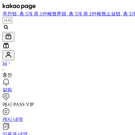
추천
탭,
총 5개 중 1번째
웹툰
탭,
총 5개 중 2번째
웹소설
탭,
총 5
님
-
충전
알림
캐시 PASS VIP
캐시 내역
이용권 내역