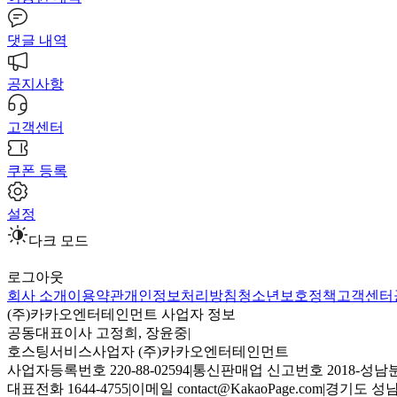
댓글 내역
공지사항
고객센터
쿠폰 등록
설정
다크 모드
로그아웃
회사 소개
이용약관
개인정보처리방침
청소년보호정책
고객센터
(주)카카오엔터테인먼트 사업자 정보
공동대표이사 고정희, 장윤중
|
호스팅서비스사업자 (주)카카오엔터테인먼트
사업자등록번호 220-88-02594
|
통신판매업 신고번호 2018-성남분
대표전화 1644-4755
|
이메일 contact@KakaoPage.com
|
경기도 성남시