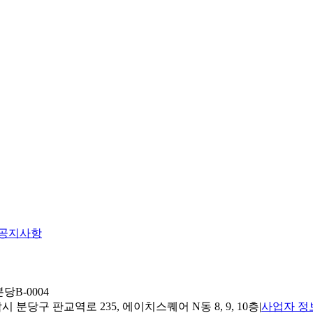
공지사항
당B-0004
 분당구 판교역로 235, 에이치스퀘어 N동 8, 9, 10층
|
사업자 정