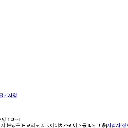
공지사항
당B-0004
 분당구 판교역로 235, 에이치스퀘어 N동 8, 9, 10층
|
사업자 정