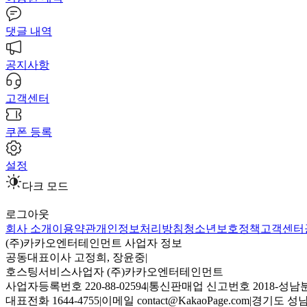
댓글 내역
공지사항
고객센터
쿠폰 등록
설정
다크 모드
로그아웃
회사 소개
이용약관
개인정보처리방침
청소년보호정책
고객센터
(주)카카오엔터테인먼트 사업자 정보
공동대표이사 고정희, 장윤중
|
호스팅서비스사업자 (주)카카오엔터테인먼트
사업자등록번호 220-88-02594
|
통신판매업 신고번호 2018-성남분
대표전화 1644-4755
|
이메일 contact@KakaoPage.com
|
경기도 성남시