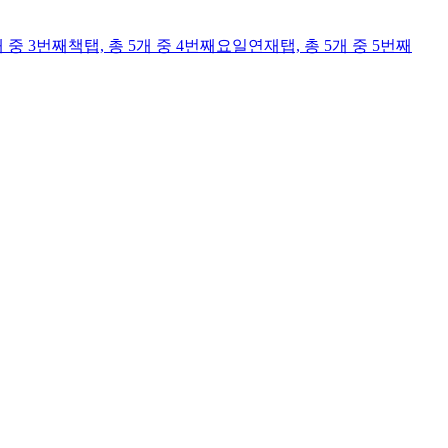
개 중 3번째
책
탭,
총 5개 중 4번째
요일연재
탭,
총 5개 중 5번째