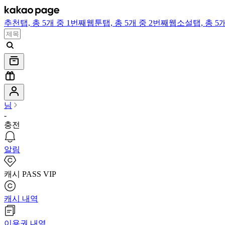
추천
탭,
총 5개 중 1번째
웹툰
탭,
총 5개 중 2번째
웹소설
탭,
총 5
님
-
충전
알림
캐시 PASS VIP
캐시 내역
이용권 내역