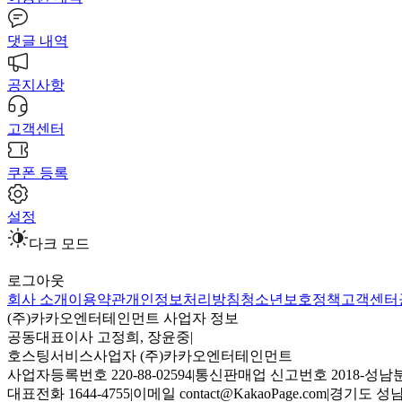
댓글 내역
공지사항
고객센터
쿠폰 등록
설정
다크 모드
로그아웃
회사 소개
이용약관
개인정보처리방침
청소년보호정책
고객센터
(주)카카오엔터테인먼트 사업자 정보
공동대표이사 고정희, 장윤중
|
호스팅서비스사업자 (주)카카오엔터테인먼트
사업자등록번호 220-88-02594
|
통신판매업 신고번호 2018-성남분
대표전화 1644-4755
|
이메일 contact@KakaoPage.com
|
경기도 성남시