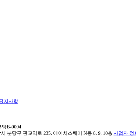
공지사항
당B-0004
 분당구 판교역로 235, 에이치스퀘어 N동 8, 9, 10층
|
사업자 정