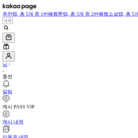
추천
탭,
총 5개 중 1번째
웹툰
탭,
총 5개 중 2번째
웹소설
탭,
총 5
님
-
충전
알림
캐시 PASS VIP
캐시 내역
이용권 내역