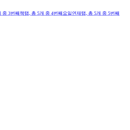
개 중 3번째
책
탭,
총 5개 중 4번째
요일연재
탭,
총 5개 중 5번째