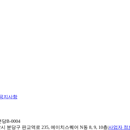
공지사항
당B-0004
 분당구 판교역로 235, 에이치스퀘어 N동 8, 9, 10층
|
사업자 정