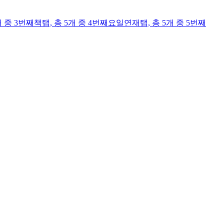
개 중 3번째
책
탭,
총 5개 중 4번째
요일연재
탭,
총 5개 중 5번째