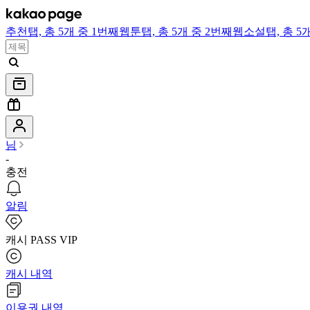
추천
탭,
총 5개 중 1번째
웹툰
탭,
총 5개 중 2번째
웹소설
탭,
총 5
님
-
충전
알림
캐시 PASS VIP
캐시 내역
이용권 내역