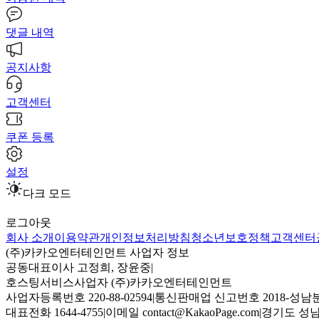
댓글 내역
공지사항
고객센터
쿠폰 등록
설정
다크 모드
로그아웃
회사 소개
이용약관
개인정보처리방침
청소년보호정책
고객센터
(주)카카오엔터테인먼트 사업자 정보
공동대표이사 고정희, 장윤중
|
호스팅서비스사업자 (주)카카오엔터테인먼트
사업자등록번호 220-88-02594
|
통신판매업 신고번호 2018-성남분
대표전화 1644-4755
|
이메일 contact@KakaoPage.com
|
경기도 성남시