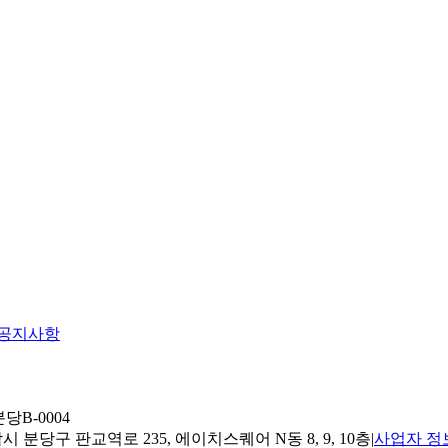
공지사항
당B-0004
 분당구 판교역로 235, 에이치스퀘어 N동 8, 9, 10층
|
사업자 정