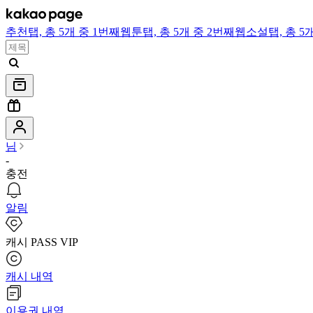
추천
탭,
총 5개 중 1번째
웹툰
탭,
총 5개 중 2번째
웹소설
탭,
총 5
님
-
충전
알림
캐시 PASS VIP
캐시 내역
이용권 내역