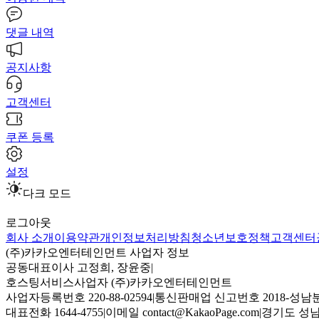
댓글 내역
공지사항
고객센터
쿠폰 등록
설정
다크 모드
로그아웃
회사 소개
이용약관
개인정보처리방침
청소년보호정책
고객센터
(주)카카오엔터테인먼트 사업자 정보
공동대표이사 고정희, 장윤중
|
호스팅서비스사업자 (주)카카오엔터테인먼트
사업자등록번호 220-88-02594
|
통신판매업 신고번호 2018-성남분
대표전화 1644-4755
|
이메일 contact@KakaoPage.com
|
경기도 성남시