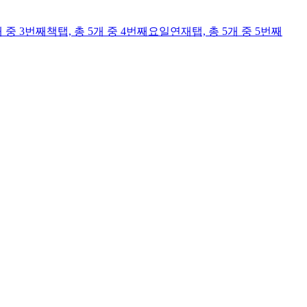
개 중 3번째
책
탭,
총 5개 중 4번째
요일연재
탭,
총 5개 중 5번째